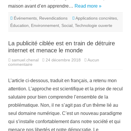
l
maison avant d’en apprendre…
Read more »
a
B
a
Événements
,
Revendications
Applications concrètes
t
,
a
Éducation
,
Environnement
,
Social
,
Technologie ouverte
i
l
l
e
La publicité ciblée est en train de détruire
d
u
internet et menace le monde
L
i
b
samuel.chenal
24 décembre 2018
Aucun
r
commentaire
s
e
u
à
r
P
L
ô
L’article ci-dessous, traduit en français, a retenu mon
a
l
p
e
attention. L’approche est scientifique et la prise de recul
u
S
b
u
salutaire pour bien comprendre l’ensemble de la
l
d
i
l
problématique. Non, il ne s’agit pas d’un thème lié au
c
e
i
2
seul domaine numérique. C’est un nouveau paradigme
t
1
é
m
qui s’installe confortablement dans notre société et qui
c
a
i
r
menace nos libertés et notre démocratie. Le
b