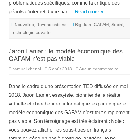
problématiques spécifiques, comme la critique des
n
t
e
m
géants d’internet d’une part…
Read more »
t
e
G
n
A
a
Nouvelles
,
Revendications
Big data
,
GAFAM
,
Social
,
F
c
A
e
Technologie ouverte
M
l
:
e
n
m
e
o
Jaron Lanier : le modèle économique des
c
n
o
d
GAFAM n’est pas viable
n
e
f
o
samuel.chenal
5 août 2018
Aucun commentaire
s
n
u
d
r
o
J
n
Dans le cadre d’une présentation TED diffusée en mai
a
s
r
p
2018, Jaron Lanier, essayiste, pionnier de la réalité
o
a
n
s
virtuelle et chercheur en informatique, explique que le
L
t
a
o
modèle économique des GAFAM n’est tout simplement
n
u
i
t
pas viable. Son témoignage est très éclairant : Note :
e
!
r
vous pouvez afficher les sous-titres en français
:
l
(premier icône en bas à droite de la vidéo). Je ne…
e