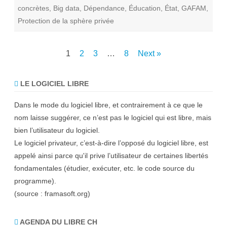
F
concrètes
,
Big data
,
Dépendance
,
Éducation
,
État
,
GAFAM
,
A
M
Protection de la sphère privée
:
c
e
r
t
Pagination
1
2
3
…
8
Next »
a
i
des
n
s
LE LOGICIEL LIBRE
publications
m
é
d
Dans le mode du logiciel libre, et contrairement à ce que le
i
a
nom laisse suggérer, ce n’est pas le logiciel qui est libre, mais
s
bien l’utilisateur du logiciel.
n
e
Le logiciel privateur, c’est-à-dire l’opposé du logiciel libre, est
j
o
appelé ainsi parce qu'il prive l’utilisateur de certaines libertés
u
e
fondamentales (étudier, exécuter, etc. le code source du
n
t
programme).
p
(source :
framasoft.org
)
a
s
l
e
AGENDA DU LIBRE CH
u