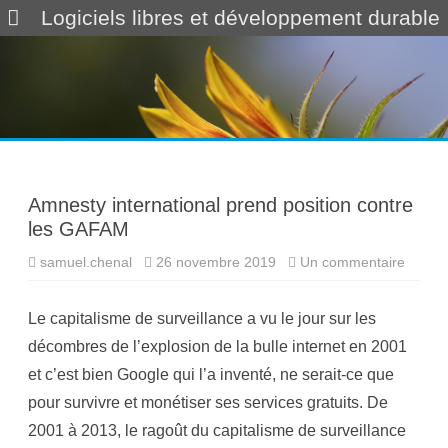
Logiciels libres et développement durable
Skip
to
content
Amnesty international prend position contre
les GAFAM
samuel.chenal
26 novembre 2019
Un commentaire
s
u
r
A
Le capitalisme de surveillance a vu le jour sur les
m
n
décombres de l’explosion de la bulle internet en 2001
e
s
et c’est bien Google qui l’a inventé, ne serait-ce que
t
y
pour survivre et monétiser ses services gratuits. De
i
n
2001 à 2013, le ragoût du capitalisme de surveillance
t
e