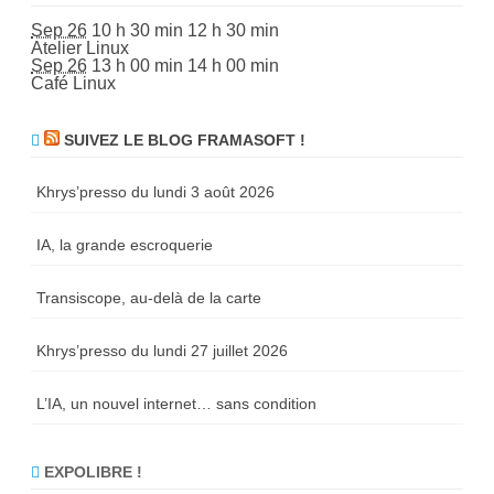
r
r
Sep 26
10 h 30 min
12 h 30 min
ô
Atelier Linux
l
Sep 26
13 h 00 min
14 h 00 min
e
Café Linux
SUIVEZ LE BLOG FRAMASOFT !
Khrys’presso du lundi 3 août 2026
IA, la grande escroquerie
Transiscope, au-delà de la carte
Khrys’presso du lundi 27 juillet 2026
L’IA, un nouvel internet… sans condition
EXPOLIBRE !