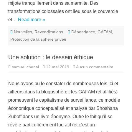
mijote tranquillement dans sa marmite. Des
r
n
transformations colossales ont lieu sous le couvercle
a
t
et…
Read more »
i
o
n
Nouvelles
,
Revendications
Dépendance
,
GAFAM
,
a
l
Protection de la sphère privée
p
r
e
n
Une solution : le dessein éthique
d
p
o
samuel.chenal
12 mai 2019
Aucun commentaire
s
s
u
i
r
t
U
i
Nous avons pu le constater de nombreuses fois ici et
n
o
e
n
ailleurs dans la blogosphère : les GAFAM (et affiliés)
s
c
o
o
promeuvent le capitalisme de surveillance, ce modèle
l
n
u
t
économique conceptualisé et analysé par Shoshana
t
r
i
e
Zuboff dans un livre éponyme. Outre le fait qu’il se
o
l
n
e
révèle particulièrement lucratif (et c’est un
:
s
l
G