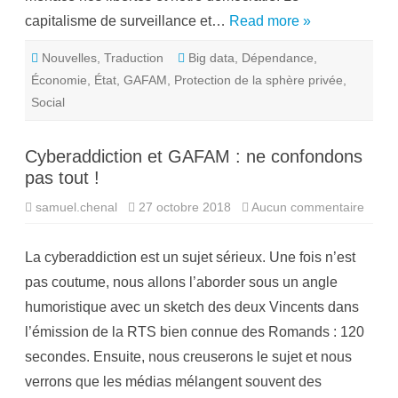
s
l
capitalisme de surveillance et…
Read more »
é
e
e
Nouvelles
,
Traduction
Big data
,
Dépendance
,
s
t
Économie
,
État
,
GAFAM
,
Protection de la sphère privée
,
e
n
Social
t
r
a
i
Cyberaddiction et GAFAM : ne confondons
n
d
pas tout !
e
d
samuel.chenal
27 octobre 2018
Aucun commentaire
s
é
u
t
r
r
C
u
La cyberaddiction est un sujet sérieux. Une fois n’est
y
i
b
r
pas coutume, nous allons l’aborder sous un angle
e
e
r
i
humoristique avec un sketch des deux Vincents dans
a
n
d
t
l’émission de la RTS bien connue des Romands : 120
d
e
i
r
secondes. Ensuite, nous creuserons le sujet et nous
c
n
t
e
verrons que les médias mélangent souvent des
i
t
o
e