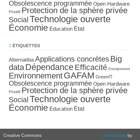
Obsolescence programmée
Open Hardware
Protection de la sphère privée
Privatif
Technologie ouverte
Social
Économie
État
Éducation
ÉTIQUETTES
Big
Applications concrètes
Alternatiba
Dépendance
data
Efficacité
Enseignement
GAFAM
Environnement
GreenIT
Obsolescence programmée
Open Hardware
Protection de la sphère privée
Privatif
Technologie ouverte
Social
Économie
État
Éducation
Creative Commons
ZeroGravity
by