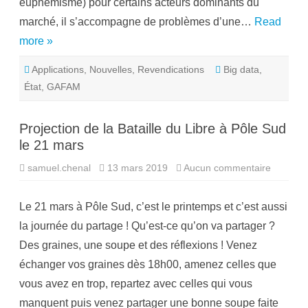
euphémisme) pour certains acteurs dominants du
e
A
d
F
marché, il s’accompagne de problèmes d’une…
Read
e
A
s
M
more »
s
e
i
Applications
,
Nouvelles
,
Revendications
Big data
,
n
é
État
,
GAFAM
t
h
i
q
Projection de la Bataille du Libre à Pôle Sud
u
e
le 21 mars
samuel.chenal
13 mars 2019
Aucun commentaire
s
u
r
P
Le 21 mars à Pôle Sud, c’est le printemps et c’est aussi
r
o
la journée du partage ! Qu’est-ce qu’on va partager ?
j
e
Des graines, une soupe et des réflexions ! Venez
c
t
échanger vos graines dès 18h00, amenez celles que
i
o
vous avez en trop, repartez avec celles qui vous
n
d
manquent puis venez partager une bonne soupe faite
e