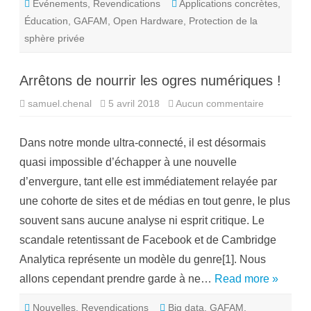
Événements
,
Revendications
Applications concrètes
t
,
v
l
i
Éducation
,
GAFAM
,
Open Hardware
,
Protection de la
e
a
1
b
sphère privée
2
l
m
e
a
i
Arrêtons de nourrir les ogres numériques !
à
L
a
samuel.chenal
5 avril 2018
Aucun commentaire
s
u
u
s
r
a
A
n
Dans notre monde ultra-connecté, il est désormais
r
n
r
e
quasi impossible d’échapper à une nouvelle
ê
t
d’envergure, tant elle est immédiatement relayée par
o
n
une cohorte de sites et de médias en tout genre, le plus
s
d
souvent sans aucune analyse ni esprit critique. Le
e
n
scandale retentissant de Facebook et de Cambridge
o
u
Analytica représente un modèle du genre[1]. Nous
r
r
allons cependant prendre garde à ne…
Read more »
i
r
l
Nouvelles
,
Revendications
Big data
,
GAFAM
,
e