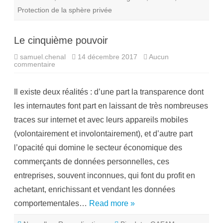
s
Protection de la sphère privée
o
g
r
e
Le cinquième pouvoir
s
n
u
samuel.chenal
14 décembre 2017
Aucun
m
commentaire
s
é
u
r
r
i
L
q
Il existe deux réalités : d’une part la transparence dont
e
u
c
e
les internautes font part en laissant de très nombreuses
i
s
n
traces sur internet et avec leurs appareils mobiles
q
!
u
(volontairement et involontairement), et d’autre part
i
è
l’opacité qui domine le secteur économique des
m
e
commerçants de données personnelles, ces
p
o
entreprises, souvent inconnues, qui font du profit en
u
v
achetant, enrichissant et vendant les données
o
i
comportementales…
Read more »
r