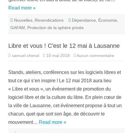
m
Read more »
o
d
è
Nouvelles
,
Revendications
Dépendance
,
Économie
l
,
e
GAFAM
,
Protection de la sphère privée
é
c
o
n
Libre et vous ! C’est le 12 mai à Lausanne
o
m
i
samuel.chenal
10 mai 2018
Aucun commentaire
s
q
u
u
r
e
L
d
Stands, ateliers, conférences sur les logiciels libres et
i
e
b
s
tout ce qui s’en inspire ! Le 12 mai 2018 aura lieu
r
G
e
A
« Libre et vous », un événement de promotion du
e
F
t
A
logiciel libre et de la culture du libre. En plein cœur de
v
M
o
n
la ville de Lausanne, cet événement propose à tout un
u
’
s
e
chacun, quel que soit son âge, de découvrir le
!
s
C
t
mouvement…
Read more »
’
p
e
a
s
s