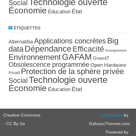
Technologie ouverte
Social
Économie
État
Éducation
ÉTIQUETTES
Big
Applications concrètes
Alternatiba
Dépendance
data
Efficacité
Enseignement
GAFAM
Environnement
GreenIT
Obsolescence programmée
Open Hardware
Protection de la sphère privée
Privatif
Technologie ouverte
Social
Économie
État
Éducation
Creative Commons
ZeroGravity
by
- CC By-Sa
GalussoThemes.com
Powered by