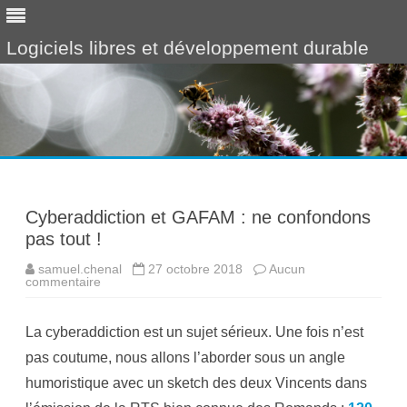
Logiciels libres et développement durable
Skip
to
content
Cyberaddiction et GAFAM : ne confondons
pas tout !
samuel.chenal
27 octobre 2018
Aucun
commentaire
s
u
r
C
La cyberaddiction est un sujet sérieux. Une fois n’est
y
b
pas coutume, nous allons l’aborder sous un angle
e
r
humoristique avec un sketch des deux Vincents dans
a
d