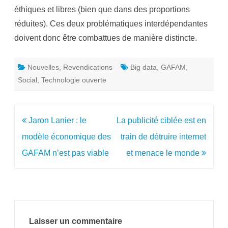
éthiques et libres (bien que dans des proportions
réduites). Ces deux problématiques interdépendantes
doivent donc être combattues de manière distincte.
Nouvelles
,
Revendications
Big data
,
GAFAM
,
Social
,
Technologie ouverte
Navigation
Jaron Lanier : le
La publicité ciblée est en
de
modèle économique des
train de détruire internet
l’article
GAFAM n’est pas viable
et menace le monde
Laisser un commentaire