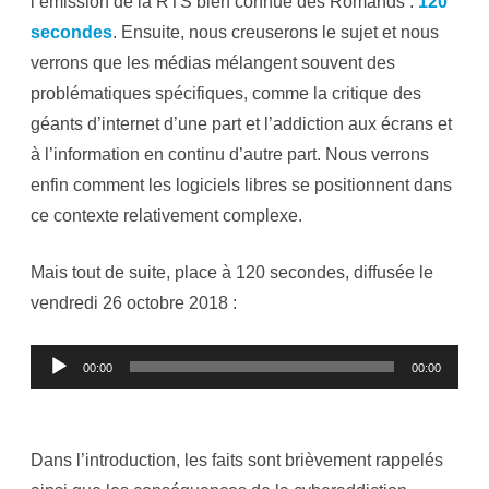
l’émission de la RTS bien connue des Romands :
120
d
i
secondes
. Ensuite, nous creuserons le sujet et nous
c
t
verrons que les médias mélangent souvent des
i
o
problématiques spécifiques, comme la critique des
n
e
géants d’internet d’une part et l’addiction aux écrans et
t
G
à l’information en continu d’autre part. Nous verrons
A
F
enfin comment les logiciels libres se positionnent dans
A
M
ce contexte relativement complexe.
:
n
e
c
Mais tout de suite, place à 120 secondes, diffusée le
o
n
vendredi 26 octobre 2018 :
f
o
n
d
Lecteur
o
00:00
00:00
n
audio
s
p
a
s
Dans l’introduction, les faits sont brièvement rappelés
t
o