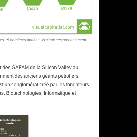
es 15 dernières années. Ils s’agit très probablement
nt des GAFAM de la Silicon Valley au
ment des anciens géants pétroliers,
t un conglomérat créé par les fondateurs
s, Biotechnologies, Informatique et