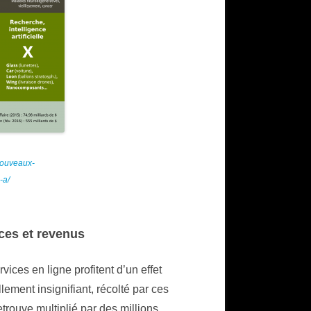
nouveaux-
-a/
ices et revenus
vices en ligne profitent d’un effet
ement insignifiant, récolté par ces
etrouve multiplié par des millions