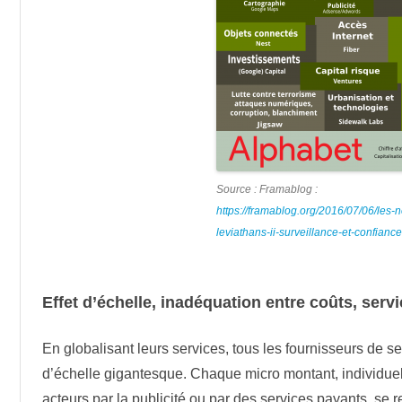
Source : Framablog :
https://framablog.org/2016/07/06/les-
leviathans-ii-surveillance-et-confiance
Effet d’échelle, inadéquation entre coûts, serv
En globalisant leurs services, tous les fournisseurs de ser
d’échelle gigantesque. Chaque micro montant, individuell
acteurs par la publicité ou par des services payants, se r