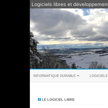
Logiciels libres et développemen
INFORMATIQUE DURABLE
LOGICIELS
LOGICIELS DURABLES
LE MODÈLE 
CLOUD ÉTHIQUE
LE MODÈLE 
LE LOGICIEL LIBRE
BOÎTE À OUTILS ÉTHIQUE
EXPOLIBRE