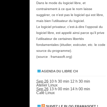
Dans le mode du logiciel libre, et
INSPIRATIONS PLUS LARGES
contrairement à ce que le nom laisse
APPLICATI
suggérer, ce n’est pas le logiciel qui est libre,
LOGICIELS 
mais bien l’utilisateur du logiciel.
Le logiciel privateur, c’est-à-dire l’opposé du
logiciel libre, est appelé ainsi parce qu'il prive
l’utilisateur de certaines libertés
fondamentales (étudier, exécuter, etc. le code
source du programme).
(source :
framasoft.org
)
AGENDA DU LIBRE CH
Sep 26
10 h 30 min
12 h 30 min
Atelier Linux
Sep 26
13 h 00 min
14 h 00 min
Café Linux
SUIVEZ LE BLOG FRAMASOFT !