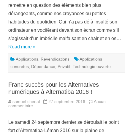
a
remettre en question des éléments bien plus
t
i
dérangeants, comme nos croyances ou petites
b
i
habitudes du quotidien. Qui n’a pas déjà insulté son
l
i
ordinateur en vociférant devant son écran comme s’il
t
é
s’agissait d’un imbécile malfaisant en chair et en os…
:
l
Read more »
a
g
r
Applications
,
Revendications
Applications
a
n
concrètes
,
Dépendance
,
Privatif
,
Technologie ouverte
d
e
f
o
Franc succès pour les Alternatives
r
c
numériques à Alternatiba 2016 !
e
d
e
samuel.chenal
27 septembre 2016
Aucun
M
commentaire
s
i
u
c
r
r
F
o
Le samedi 24 septembre dernier se déroulait le point
r
s
a
o
fort d’Alternatiba-Léman 2016 sur la plaine de
n