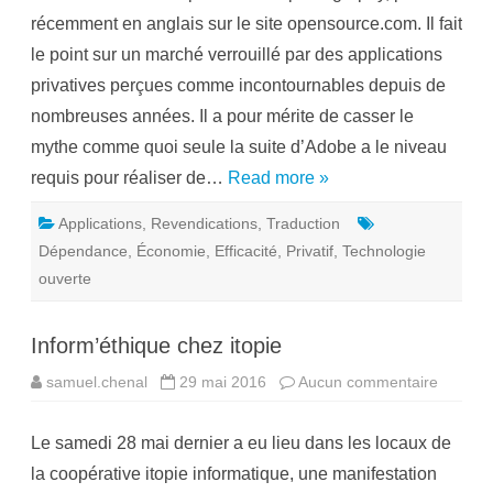
u
récemment en anglais sur le site opensource.com. Il fait
t
i
le point sur un marché verrouillé par des applications
l
s
privatives perçues comme incontournables depuis de
l
i
nombreuses années. Il a pour mérite de casser le
b
r
mythe comme quoi seule la suite d’Adobe a le niveau
e
s
requis pour réaliser de…
Read more »
p
e
r
Applications
,
Revendications
,
Traduction
m
e
Dépendance
,
Économie
,
Efficacité
,
Privatif
,
Technologie
t
t
ouverte
e
n
t
l
Inform’éthique chez itopie
a
p
h
samuel.chenal
29 mai 2016
Aucun commentaire
s
o
u
t
r
o
I
p
Le samedi 28 mai dernier a eu lieu dans les locaux de
n
r
f
o
la coopérative itopie informatique, une manifestation
o
f
r