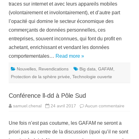
a
traces sur internet et avec leurs appareils mobiles
q
s
u
t
(volontairement et involontairement), et d’autre part
i
o
è
u
l’opacité qui domine le secteur économique des
m
t
e
!
commerçants de données personnelles, ces
p
o
entreprises, souvent inconnues, qui font du profit en
u
v
achetant, enrichissant et vendant les données
o
i
comportementales…
Read more »
r
Nouvelles
,
Revendications
Big data
,
GAFAM
,
Protection de la sphère privée
,
Technologie ouverte
Conférence ll-dd à Pôle Sud
samuel.chenal
24 avril 2017
Aucun commentaire
s
u
r
C
Une fois n’est pas coutume, les GAFAM ne seront a
o
n
priori pas au centre de la discussion (quoi qu’il ne sont
f
é