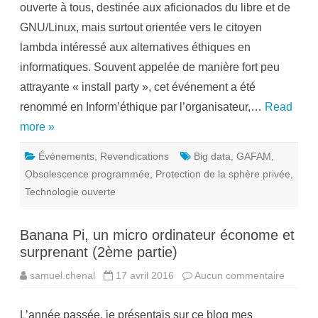
e
ouverte à tous, destinée aux aficionados du libre et de
m
s
’
s
GNU/Linux, mais surtout orientée vers le citoyen
é
i
t
o
lambda intéressé aux alternatives éthiques en
h
n
i
n
informatiques. Souvent appelée de manière fort peu
q
e
u
l
attrayante « install party », cet événement a été
e
l
c
e
renommé en Inform’éthique par l’organisateur,…
Read
h
e
more »
z
i
t
Événements
,
Revendications
Big data
,
GAFAM
,
o
p
Obsolescence programmée
,
Protection de la sphère privée
,
i
e
Technologie ouverte
Banana Pi, un micro ordinateur économe et
surprenant (2ème partie)
samuel.chenal
17 avril 2016
Aucun commentaire
s
u
r
B
L’année passée, je présentais sur ce blog mes
a