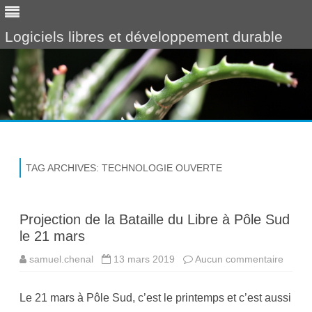
Logiciels libres et développement durable
Skip
to
content
TAG ARCHIVES:
TECHNOLOGIE OUVERTE
Projection de la Bataille du Libre à Pôle Sud
le 21 mars
samuel.chenal
13 mars 2019
Aucun commentaire
s
u
r
P
Le 21 mars à Pôle Sud, c’est le printemps et c’est aussi
r
o