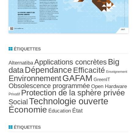
ÉTIQUETTES
Big
Applications concrètes
Alternatiba
Dépendance
data
Efficacité
Enseignement
GAFAM
Environnement
GreenIT
Obsolescence programmée
Open Hardware
Protection de la sphère privée
Privatif
Technologie ouverte
Social
Économie
État
Éducation
ÉTIQUETTES