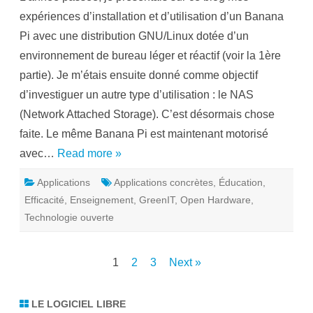
n
expériences d’installation et d’utilisation d’un Banana
a
n
Pi avec une distribution GNU/Linux dotée d’un
a
P
environnement de bureau léger et réactif (voir la 1ère
i
,
partie). Je m’étais ensuite donné comme objectif
u
n
d’investiguer un autre type d’utilisation : le NAS
m
i
(Network Attached Storage). C’est désormais chose
c
r
faite. Le même Banana Pi est maintenant motorisé
o
o
avec…
Read more »
r
d
i
Applications
Applications concrètes
,
Éducation
,
n
a
Efficacité
,
Enseignement
,
GreenIT
,
Open Hardware
,
t
e
Technologie ouverte
u
r
é
c
o
Pagination
1
2
3
Next »
n
o
des
m
e
LE LOGICIEL LIBRE
publications
e