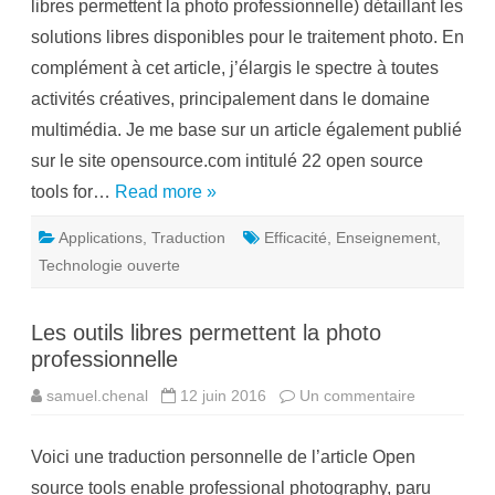
libres permettent la photo professionnelle) détaillant les
q
u
u
t
solutions libres disponibles pour le traitement photo. En
e
i
s
l
complément à cet article, j’élargis le spectre à toutes
à
s
A
l
activités créatives, principalement dans le domaine
l
i
t
b
multimédia. Je me base sur un article également publié
e
r
r
e
sur le site opensource.com intitulé 22 open source
n
s
a
p
tools for…
Read more »
t
o
i
u
b
r
Applications
,
Traduction
Efficacité
,
Enseignement
,
a
l
2
e
Technologie ouverte
0
s
1
c
6
r
!
é
Les outils libres permettent la photo
a
t
professionnelle
i
f
s
samuel.chenal
12 juin 2016
Un commentaire
s
u
r
L
Voici une traduction personnelle de l’article Open
e
s
source tools enable professional photography, paru
o