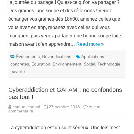
la journée du partage ! Qu’est-ce qu’on va partager ?
j
e
Des graines, une soupe et des réflexions ! Venez
c
t
échanger vos graines dès 18h00, amenez celles que
i
o
vous avez en trop, repartez avec celles qui vous
n
d
manquent puis venez partager une bonne soupe faite
e
l
maison avant d’en apprendre…
Read more »
a
B
a
Événements
,
Revendications
Applications
t
a
concrètes
,
Éducation
,
Environnement
,
Social
,
Technologie
i
l
ouverte
l
e
d
u
Cyberaddiction et GAFAM : ne confondons
L
i
pas tout !
b
r
samuel.chenal
27 octobre 2018
Aucun
e
commentaire
s
à
u
P
r
ô
C
l
La cyberaddiction est un sujet sérieux. Une fois n’est
y
e
b
S