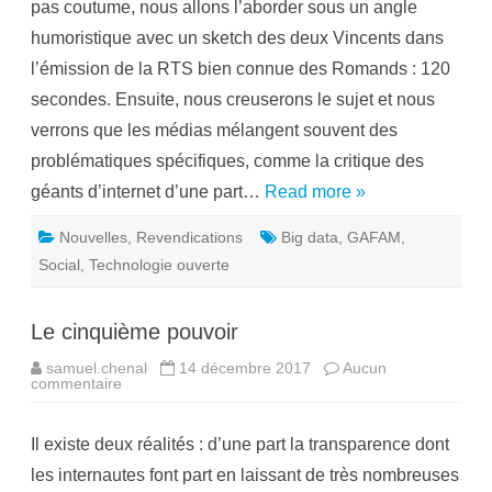
pas coutume, nous allons l’aborder sous un angle
e
u
r
d
humoristique avec un sketch des deux Vincents dans
a
l
d
e
l’émission de la RTS bien connue des Romands : 120
d
2
i
1
secondes. Ensuite, nous creuserons le sujet et nous
c
m
t
a
verrons que les médias mélangent souvent des
i
r
o
s
problématiques spécifiques, comme la critique des
n
e
géants d’internet d’une part…
Read more »
t
G
A
Nouvelles
,
Revendications
Big data
,
GAFAM
,
F
A
Social
,
Technologie ouverte
M
:
n
e
Le cinquième pouvoir
c
o
n
samuel.chenal
14 décembre 2017
Aucun
f
commentaire
s
o
u
n
r
d
L
o
Il existe deux réalités : d’une part la transparence dont
e
n
c
s
les internautes font part en laissant de très nombreuses
i
p
n