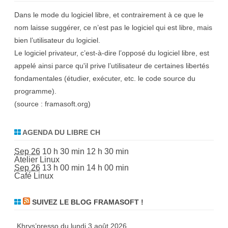
t
s
Dans le mode du logiciel libre, et contrairement à ce que le
u
r
nom laisse suggérer, ce n’est pas le logiciel qui est libre, mais
p
bien l’utilisateur du logiciel.
r
e
Le logiciel privateur, c’est-à-dire l’opposé du logiciel libre, est
n
a
appelé ainsi parce qu'il prive l’utilisateur de certaines libertés
n
t
fondamentales (étudier, exécuter, etc. le code source du
(
2
programme).
è
(source :
framasoft.org
)
m
e
p
a
AGENDA DU LIBRE CH
r
t
i
Sep 26
10 h 30 min
12 h 30 min
e
Atelier Linux
)
Sep 26
13 h 00 min
14 h 00 min
Café Linux
SUIVEZ LE BLOG FRAMASOFT !
Khrys’presso du lundi 3 août 2026