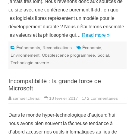
jamais très loin). Nous revenons donc aux sources de
r
e
ce site avec une conférence purement ll-dd : en quoi
n
c
les logiciels libres représentent un modèle pour le
e
l
développement durable ? Nous détaillerons ensemble
l
-
les valeurs et la philosophie qui…
Read more »
d
d
à
Événements
,
Revendications
Économie
,
P
ô
Environnement
,
Obsolescence programmée
,
Social
,
l
e
Technologie ouverte
S
u
d
Incompatibilité : la grande force de
Microsoft
samuel.chenal
18 février 2017
2 commentaires
s
u
r
I
Dans le monde hyper-technologique d’aujourd’hui,
n
c
nous avons bien souvent la fâcheuse tendance à
o
m
d’abord accuser nos outils informatiques au lieu de
p