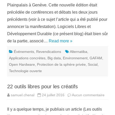
f
c
t
Plainpalais à Genève. Cette nouvelle édition était
s
u
précédée de conférences et débats les deux jours
c
c
précédents (voir à ce sujet l’article qui a été publié pour
è
s
annoncer la manifestation). Logiciels Libres et
p
o
Développement Durable (ce présent blog) était bien sûr
u
r
de la partie, associé…
Read more »
l
e
s
Événements
,
Revendications
Alternatiba
,
A
l
Applications concrètes
,
Big data
,
Environnement
,
GAFAM
,
t
e
Open Hardware
,
Protection de la sphère privée
,
Social
,
r
n
Technologie ouverte
a
t
i
v
22 outils libres pour les créatifs
e
s
samuel.chenal
n
24 juillet 2016
Aucun commentaire
s
u
u
m
r
é
2
Il y a quelque temps, je publiais un article (Les outils
r
2
i
o