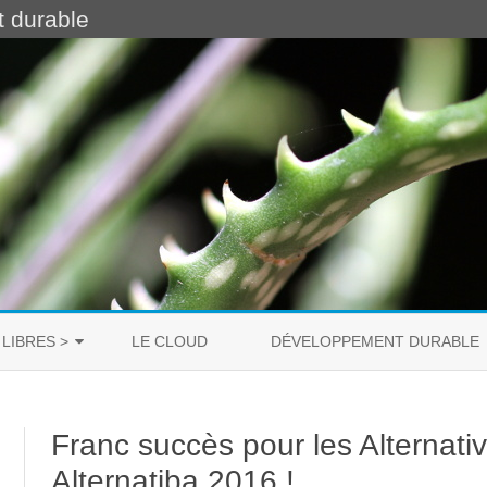
t durable
Skip
to
 LIBRES >
LE CLOUD
DÉVELOPPEMENT DURABLE
content
PROPRIÉTAIRE
Franc succès pour les Alternat
LIBRE
Alternatiba 2016 !