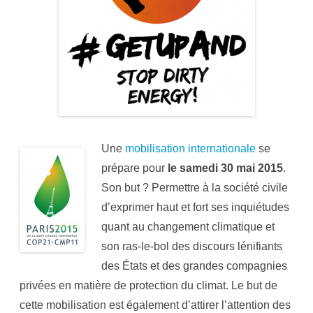
r
l
e
c
l
i
m
a
t
!
Une
mobilisation internationale
se
prépare pour
le samedi 30 mai 2015
.
Son but ? Permettre à la société civile
d’exprimer haut et fort ses inquiétudes
quant au changement climatique et
son ras-le-bol des discours lénifiants
des États et des grandes compagnies
privées en matière de protection du climat. Le but de
cette mobilisation est également d’attirer l’attention des