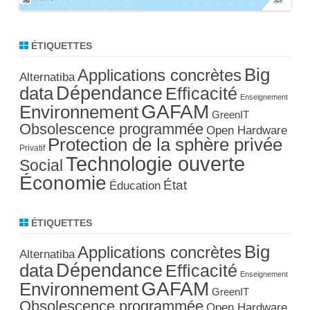
ÉTIQUETTES
Big
Applications concrètes
Alternatiba
Dépendance
data
Efficacité
Enseignement
GAFAM
Environnement
GreenIT
Obsolescence programmée
Open Hardware
Protection de la sphère privée
Privatif
Technologie ouverte
Social
Économie
État
Éducation
ÉTIQUETTES
Big
Applications concrètes
Alternatiba
Dépendance
data
Efficacité
Enseignement
GAFAM
Environnement
GreenIT
Obsolescence programmée
Open Hardware