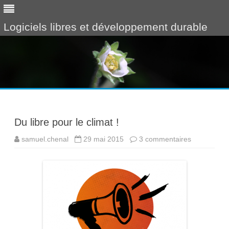
Logiciels libres et développement durable
Skip
to
content
Du libre pour le climat !
samuel.chenal
29 mai 2015
3 commentaires
s
u
r
D
u
l
i
b
r
e
p
o
u