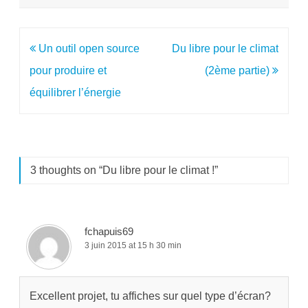
Navigation
Un outil open source
Du libre pour le climat
de
pour produire et
(2ème partie)
l’article
équilibrer l’énergie
3 thoughts on “
Du libre pour le climat !
”
fchapuis69
3 juin 2015 at 15 h 30 min
Excellent projet, tu affiches sur quel type d’écran?