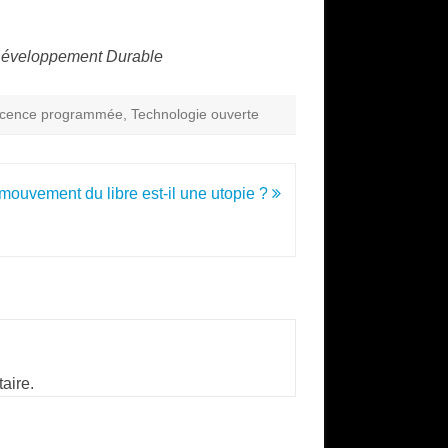
t Développement Durable
scence programmée
,
Technologie ouverte
mouvement du libre est-il une utopie ?
aire.