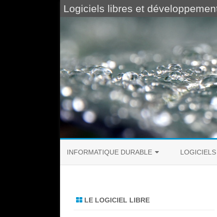
Logiciels libres et développemen
INFORMATIQUE DURABLE
LOGICIELS
LOGICIELS DURABLES
LE MODÈLE 
CLOUD ÉTHIQUE
LE MODÈLE 
LE LOGICIEL LIBRE
BOÎTE À OUTILS ÉTHIQUE
EXPOLIBRE