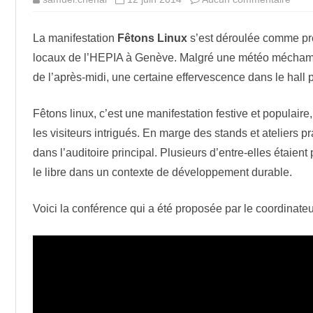
u
r
ONS CONCRÈTES
L
La manifestation
Fêtons Linux
s’est déroulée comme pr
a
m
LIBRES POPULAIRES
locaux de l’HEPIA à Genève. Malgré une météo méchammen
a
r
de l’après-midi, une certaine effervescence dans le hall p
m
i
t
e
Fêtons linux, c’est une manifestation festive et populair
d
u
les visiteurs intrigués. En marge des stands et ateliers p
l
i
dans l’auditoire principal. Plusieurs d’entre-elles étaien
b
r
le libre dans un contexte de développement durable.
e
b
o
u
Voici la conférence qui a été proposée par le coordinateur
i
l
l
o
n
n
e
à
F
ê
t