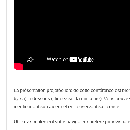
o
n
s
l
i
n
u
x
!
La présentation projetée lors de cette conférence est bi
by-sa) ci-dessous (cliquez sur la miniature). Vous pouvez
mentionnant son auteur et en conservant sa licence.
Utilisez simplement votre navigateur préféré pour visuali