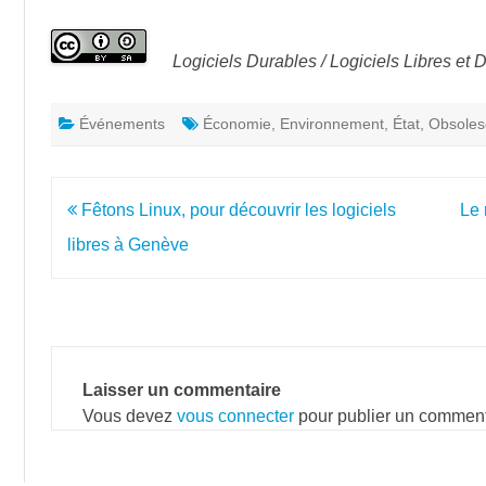
Logiciels Durables / Logiciels Libres e
Événements
Économie
,
Environnement
,
État
,
Obsole
Navigation
Fêtons Linux, pour découvrir les logiciels
Le 
de
libres à Genève
l’article
Laisser un commentaire
Vous devez
vous connecter
pour publier un comment