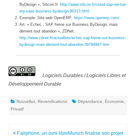
ByDesign », Silicon.fr:
http://www.silicon.fr/cloud-sap-nie-tue-
erp-saas-business-bydesign-90313.html
Exemple: Site web OpenERP:
https://www.openerp.com/
Art. « Echec : SAP freine sur Business ByDesign, mais
dément tout abandon », ZDNet:
http://www.zdnet.fr/actualites/echec-sap-freine-sur-business-
bydesign-mais-dement-tout-abandon-39794947.htm
Logiciels Durables / Logiciels Libres et
Développement Durable
Nouvelles
,
Revendications
Dépendance
,
Économie
,
Privatif
Navigation
Fairphone, un ovni libre
Munich finalise son projet