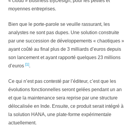
« cloud » Business ByDesign, pour les petites et
n
e
moyennes entreprises.
s
s
B
y
Bien que le porte-parole se veuille rassurant, les
D
e
analystes ne sont pas dupes. Une solution construite
s
i
par une succession de développements « chaotiques »
g
n
ayant coûté au final plus de 3 milliards d’euros depuis
:
u
son lancement et ayant rapporté quelques 23 millions
n
e
[1]
d’euros
.
x
e
m
p
Ce qui n’est pas contesté par l’éditeur, c’est que les
l
e
évolutions fonctionnelles seront gelées pendant un an
d
e
et que la maintenance sera reprise par une structure
c
a
délocalisée en Inde. Ensuite, ce produit serait intégré à
p
t
la solution HANA, une plate-forme expérimentale
i
v
actuellement.
i
t