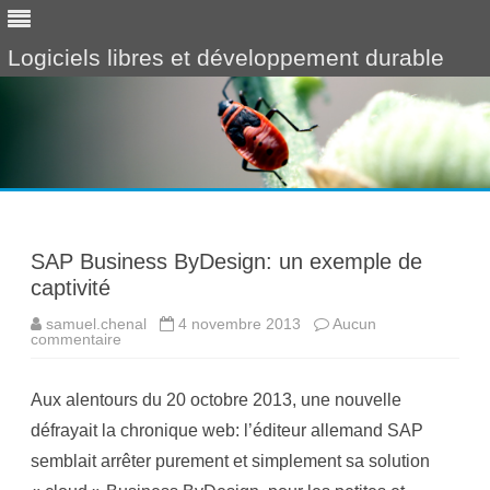
Logiciels libres et développement durable
Skip
to
content
SAP Business ByDesign: un exemple de
captivité
samuel.chenal
4 novembre 2013
Aucun
commentaire
s
u
r
S
Aux alentours du 20 octobre 2013, une nouvelle
A
P
défrayait la chronique web: l’éditeur allemand SAP
B
u
semblait arrêter purement et simplement sa solution
s
i