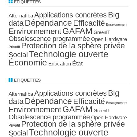
ÉTIQUETTES
Big
Applications concrètes
Alternatiba
Dépendance
data
Efficacité
Enseignement
GAFAM
Environnement
GreenIT
Obsolescence programmée
Open Hardware
Protection de la sphère privée
Privatif
Technologie ouverte
Social
Économie
État
Éducation
ÉTIQUETTES
Big
Applications concrètes
Alternatiba
Dépendance
data
Efficacité
Enseignement
GAFAM
Environnement
GreenIT
Obsolescence programmée
Open Hardware
Protection de la sphère privée
Privatif
Technologie ouverte
Social